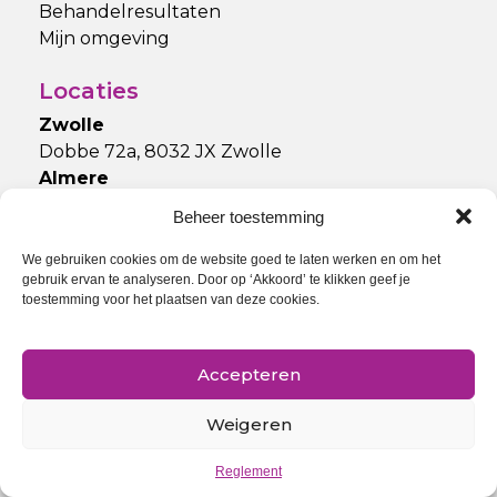
Behandelresultaten
Mijn omgeving
Locaties
Zwolle
Dobbe 72a, 8032 JX Zwolle
Almere
Radioweg 1c, 1324 KW Almere
Beheer toestemming
Blijf op de hoogte
We gebruiken cookies om de website goed te laten werken en om het
gebruik ervan te analyseren. Door op ‘Akkoord’ te klikken geef je
toestemming voor het plaatsen van deze cookies.
Overig
Accepteren
Bekijk
hier
onze algemene voorwaarden.
Weigeren
Reglement