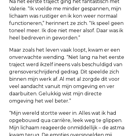
Na het eerste traject ging het fantastisch met
Valerie. “Ik voelde me minder gespannen, mijn
lichaam was rustiger en ik kon weer normaal
functioneren,” herinnert ze zich. “Ik speel geen
toneel meer. Ik doe niet meer alsof. Daar was ik
heel bedreven in geworden.”
Maar zoals het leven vaak loopt, kwam er een
onverwachte wending. “Niet lang na het eerste
traject werd ikzelf ineens vals beschuldigd van
grensoverschrijdend gedrag. Dit speelde zich
binnen mijn werk af. Al met al zorgde dit voor
veel aandacht vanuit mijn omgeving en ver
daarbuiten. Gelukkig wist mijn directe
omgeving het wel beter.”
“Mijn wereld stortte weer in. Alles wat ik had
opgebouwd qua carrière, leek weg te glippen.
Mijn lichaam reageerde onmiddellijk – de astma
kwam terug. De emoties overspoelden mij