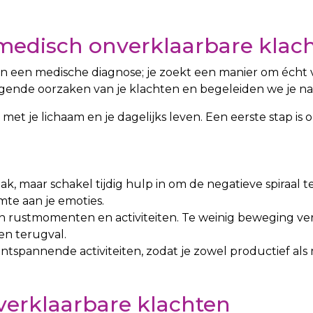
 medisch onverklaarbare klac
een een medische diagnose; je zoekt een manier om éch
liggende oorzaken van je klachten en begeleiden we je n
met je lichaam en je dagelijks leven. Een eerste stap i
aak, maar schakel tijdig hulp in om de negatieve spiraal 
mte aan je emoties.
rustmomenten en activiteiten. Te weinig beweging versle
en terugval.
spannende activiteiten, zodat je zowel productief als me
erklaarbare klachten