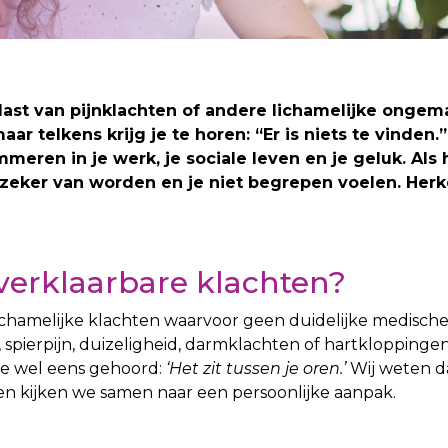
t last van pijnklachten of andere lichamelijke ongem
 telkens krijg je te horen: “Er is niets te vinden.”
meren in je werk, je sociale leven en je geluk. Als 
onzeker van worden en je niet begrepen voelen. Herke
verklaarbare klachten?
lichamelijke klachten waarvoor geen duidelijke medisc
pierpijn, duizeligheid, darmklachten of hartkloppingen
 je wel eens gehoord:
‘Het zit tussen je oren.’
Wij weten da
n kijken we samen naar een persoonlijke aanpak.