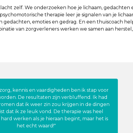
 klacht zelf. We onderzoeken hoe je lichaam, gedachte
 psychomotorische therapie leer je signalen van je lic
n gedachten, emoties en gedrag. En een thuiscoach help
binatie van zorgverleners werken we samen aan herstel,
zorg, kennis en vaardigheden ben ik stap voor
orden. De resultaten zijn verbluffend. Ik had
omen dat ik weer zin zou krijgen in de dingen
st dat ik ze leuk vond. De therapie was heel
is hard werken als je hieraan begint, maar het is
het echt waard!"