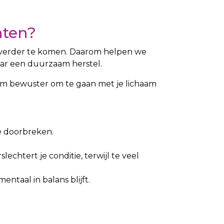
hten?
t verder te komen. Daarom helpen we
aar een duurzaam herstel.
s om bewuster om te gaan met je lichaam
te doorbreken.
chtert je conditie, terwijl te veel
ntaal in balans blijft.