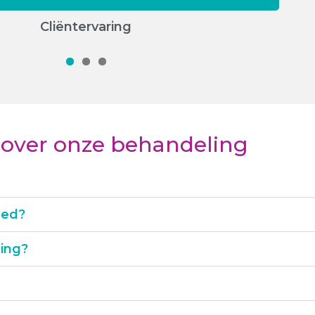
Cliëntervaring
1
2
3
 over onze behandeling
oed?
ing?